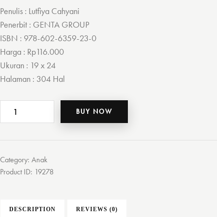
Penulis : Lutfiya Cahyani
Penerbit : GENTA GROUP
ISBN : 978-602-6359-23-0
Harga : Rp116.000
Ukuran : 19 x 24
Halaman : 304 Hal
NABIKU
BUY NOW
TELADANKU
quantity
Category:
Anak
Product ID:
19278
DESCRIPTION
REVIEWS (0)