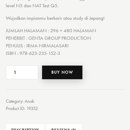
level N5 dan NAT Test Q5.
Wujudkan impianmu berkarir atau study di Jepang!
JUMLAH HALAMAN : 296 + 480 HALAMAN
PENERBIT : GENTA GROUP PRODUCTION
PENULIS : IRMA NIRMALASARI
ISBN : 978-623-235-152-3
TOP
BUY NOW
SCORE
JLPT
(N5)
&
Category:
Anak
NAT
Product ID:
19352
(Q5)
quantity