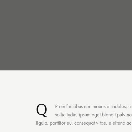
Q
Proin faucibus nec mauris a sodales, 
sollicitudin, ipsum eget blandit pulvi
ligula, porttitor eu, consequat vitae, eleifend ac