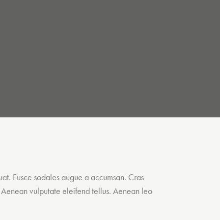
equat. Fusce sodales augue a accumsan. Cras
. Aenean vulputate eleifend tellus. Aenean leo