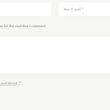
r for the next time I comment.
d and stored
.
*