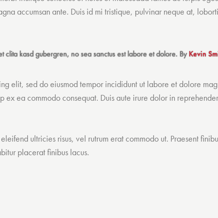
agna accumsan ante. Duis id mi tristique, pulvinar neque at, lobortis
et clita kasd gubergren, no sea sanctus est labore et dolore. By
Kevin Sm
cing elit, sed do eiusmod tempor incididunt ut labore et dolore ma
quip ex ea commodo consequat. Duis aute irure dolor in reprehender
 eleifend ultricies risus, vel rutrum erat commodo ut. Praesent fi
tur placerat finibus lacus.