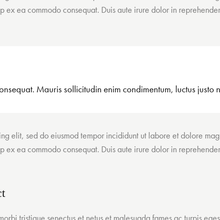
quip ex ea commodo consequat. Duis aute irure dolor in reprehender
onsequat. Mauris sollicitudin enim condimentum, luctus justo no
cing elit, sed do eiusmod tempor incididunt ut labore et dolore ma
quip ex ea commodo consequat. Duis aute irure dolor in reprehender
ct
orbi tristique senectus et netus et malesuada fames ac turpis egest