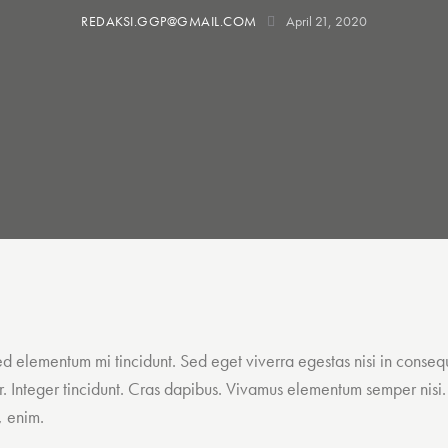
REDAKSI.GGP@GMAIL.COM
April 21, 2020
sed elementum mi tincidunt. Sed eget viverra egestas nisi in cons
nar. Integer tincidunt. Cras dapibus. Vivamus elementum semper nisi
, enim.