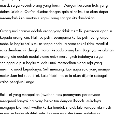
masuk surga kecuali orang yang bersih. Dengan kesucian hati, yang
dalam istilah al-Qur’an disebut dengan qalb al-salim, kita akan dapat
merengkuh kenikmatan surgawi yang sangat kita dambakan.
Orang suci hatinya adalah orang yang tidak memiliki perasaan apapun
kepada orang lain. Hatinya putih, seumpama kertas putih yang tanpa
noda. Ia begitu halus mulus tanpa noda. Ia sama sekali tidak memiliki
rasa dendam, iri, dengki, marah kepada orang lain. Baginya, kesalahan
orang lain adalah modal utama untuk merengkuh indahnya surga,
sehingga ia pun begitu mudah untuk memaafkan siapa saja yang
meminta maaf kepadanya. Sulit memang, tapi siapa saja yang mampu
melakukan hal seperti ini, kata Nabi , maka ia akan dijamin sebagai
calon penghuni surga.
Buku ini yang merupakan jawaban atas pertanyaan-pertanyaan
mengenai banyak hal yang berkaitan dengan ibadah. Misalnya,
mengapa kita mesti wudhu ketika hendak shalat, lalu kenapa kita mesti
tayamum ketika air tidak ada, kenapa pula kita harus melakukan