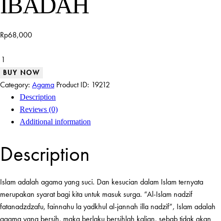
IBADAH
Rp
68,000
NIKMATNYA
IBADAH
BUY NOW
quantity
Category:
Agama
Product ID:
19212
Description
Reviews (0)
Additional information
Description
Islam adalah agama yang suci. Dan kesucian dalam Islam ternyata
merupakan syarat bagi kita untuk masuk surga. “Al-Islam nadzif
fatanadzdzafu, fainnahu la yadkhul al-jannah illa nadzif”, Islam adalah
agama yang bersih, maka berlaku bersihlah kalian, sebab tidak akan