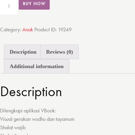
THE
BUY NOW
STORIES
OF
NABI
Category:
Anak
Product ID:
19249
&
RASUL
Description
Reviews (0)
ALLAH
VOL.
Additional information
3
quantity
Description
Dilengkapi aplikasi VBook:
Visual gerakan wudhu dan tayamum
Shalat wajib