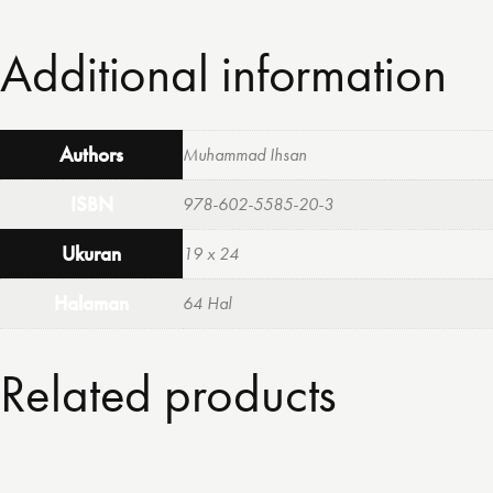
Additional information
Authors
Muhammad Ihsan
ISBN
978-602-5585-20-3
Ukuran
19 x 24
Halaman
64 Hal
Related products